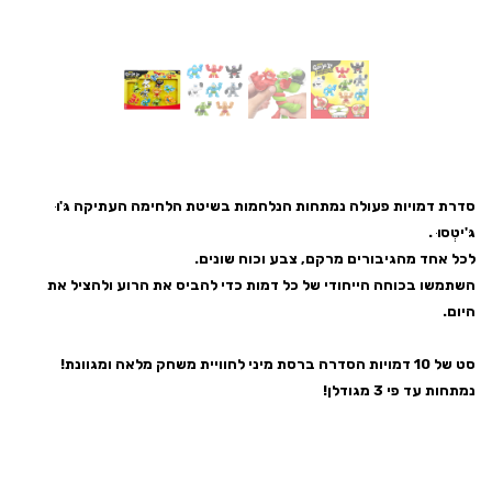
סדרת דמויות פעולה נמתחות הנלחמות בשיטת הלחימה העתיקה גּ'וּ
גּ'יטְסוּ .
לכל אחד מהגיבורים מרקם, צבע וכוח שונים.
השתמשו בכוחה הייחודי של כל דמות כדי להביס את הרוע ולהציל את
היום.
סט של 10 דמויות הסדרה ברסת מיני לחוויית משחק מלאה ומגוונת!
נמתחות עד פי 3 מגודלן!