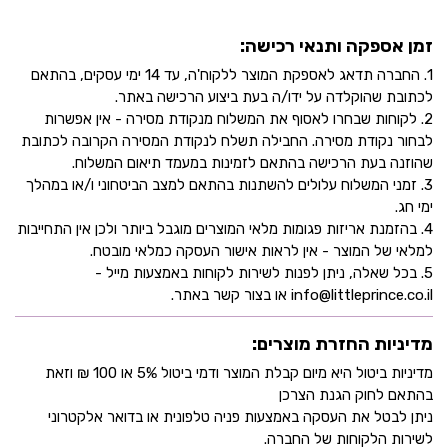
זמן אספקה ותנאי רכישה:
1. החברה תדאג לאספקת המוצר ללקוח'ה, עד 14 ימי עסקים, בהתאם
לכתובת שהוקלדה על ידו/ה בעת ביצוע הרכישה באתר.
2. לקוחות שבחרו לאסוף את המשלוח מנקודת מסירה - אין אפשרות
לבחור נקודת מסירה. החבילה תשלח לנקודת המסירה הקרובה לכתובת
שהוזנה בעת הרכישה בהתאם לזמינות במעמד תיאום המשלוח.
3. זמני המשלוח עלולים להשתנות בהתאם למצב הביטחוני ו/או במהלך
ימי חג.
4. בהזמנת אריזות פגומות מלאי המוצרים מוגבל ביותר ולכן אין התחייבות
למלאי של המוצר - אין לראות אישור העסקה כמלאי מובטח.
5. בכל שאלה, ניתן לפנות לשירות לקוחות באמצעות מייל -
info@littleprince.co.il או בצור קשר באתר.
מדיניות החזרת מוצרים:
מדיניות ביטול היא מיום קבלת המוצר ודמי ביטול 5% או 100 ₪ וזאת
בהתאם לחוק הגנת הצרכן
ניתן לבטל את העסקה באמצעות פניה טלפונית או בדואר אלקטרוני
לשירות הלקוחות של החברה.