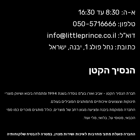
א-ה: 8:30 עד 16:30
טלפון: 050-5
716666
דוא"ל:
littleprince.co.il
info@
כתובת: נחל פולג 1, יבנה, ישראל
הנסיך הקטן
חברת הנסיך הקטן - אביב ואורן בע"מ נוסדה בשנת 1994 ומתמחה ביבוא ושיווק מוצרי
תינוקות וצעצועים איכותיים מהמותגים המובילים בעולם.
החברה ממוקמת ביבנה ומציעה מגוון רחב של מוצרים, כולל מותגים מוכרים כמו סמי
הכבאי, מטוסי על, בלואי, מלי ועוד.
החברה פועלת מתוך מחויבות לאיכות ושירות מצוין, במטרה להבטיח שלקוחותיה