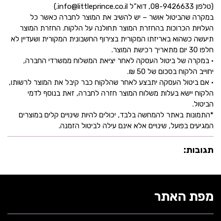
(טלפון 08-9426633, דוא”ל info@littleprince.co.il.)
במקרה שהביטול אושר – יש להשיב את המוצר לחברה כאשר כל
העלויות הכרוכות בהחזרת המוצר תחולנה על הלקוח. החזרת המוצר
תיעשה כשהוא באריזתו המקורית בצירוף החשבונית המקורית ושעדיין לא
חלפו 30 יום מתאריך רכישת המוצר.
• במקרה של ביטול העסקה לאחר יציאת המשלוח ממשרדי החברה,
יחוייב הלקוח בסכום של 50 ₪.
• אם ביטול העסקה יתבצע לאחר שהלקוח כבר קיבל את המוצר לרשותו,
הלקוח יישא בעלות משלוח המוצר חזרה לחברה, זאת בנוסף לדמי
הביטול.
*התמונות באתר להמחשה בלבד, יכולים להיות שינויים קלים במוצרים
המגיעים בפועל, שינויים אלא אינם עילה לביטול הזמנה.
תגובות:
מפת האתר