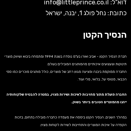
דוא"ל:
littleprince.co.il
info@
כתובת: נחל פולג 1, יבנה, ישראל
הנסיך הקטן
חברת הנסיך הקטן - אביב ואורן בע"מ נוסדה בשנת 1994 ומתמחה ביבוא ושיווק מוצרי
תינוקות וצעצועים איכותיים מהמותגים המובילים בעולם.
החברה ממוקמת ביבנה ומציעה מגוון רחב של מוצרים, כולל מותגים מוכרים כמו סמי
הכבאי, מטוסי על, בלואי, מלי ועוד.
החברה פועלת מתוך מחויבות לאיכות ושירות מצוין, במטרה להבטיח שלקוחותיה
ייהנו מהמוצרים הטובים ביותר בשוק.
במהלך השנים, הנסיך הקטן ביססה את מעמדה כחברה מובילה בתחום, בזכות
הקפדה על איכות המוצרים והתחייבות לשירות לקוחות מצוין.