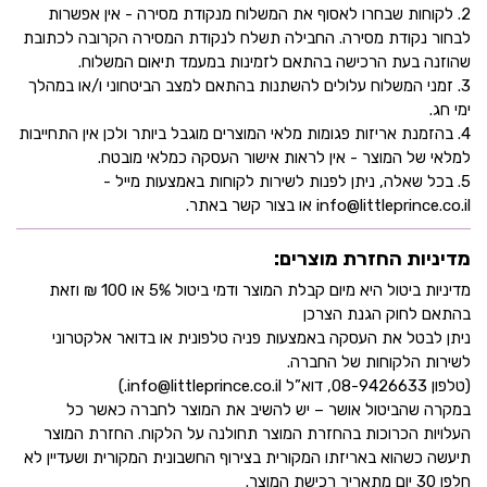
2. לקוחות שבחרו לאסוף את המשלוח מנקודת מסירה - אין אפשרות
לבחור נקודת מסירה. החבילה תשלח לנקודת המסירה הקרובה לכתובת
שהוזנה בעת הרכישה בהתאם לזמינות במעמד תיאום המשלוח.
3. זמני המשלוח עלולים להשתנות בהתאם למצב הביטחוני ו/או במהלך
ימי חג.
4. בהזמנת אריזות פגומות מלאי המוצרים מוגבל ביותר ולכן אין התחייבות
למלאי של המוצר - אין לראות אישור העסקה כמלאי מובטח.
5. בכל שאלה, ניתן לפנות לשירות לקוחות באמצעות מייל -
info@littleprince.co.il או בצור קשר באתר.
מדיניות החזרת מוצרים:
מדיניות ביטול היא מיום קבלת המוצר ודמי ביטול 5% או 100 ₪ וזאת
בהתאם לחוק הגנת הצרכן
ניתן לבטל את העסקה באמצעות פניה טלפונית או בדואר אלקטרוני
לשירות הלקוחות של החברה.
(טלפון 08-9426633, דוא”ל info@littleprince.co.il.)
במקרה שהביטול אושר – יש להשיב את המוצר לחברה כאשר כל
העלויות הכרוכות בהחזרת המוצר תחולנה על הלקוח. החזרת המוצר
תיעשה כשהוא באריזתו המקורית בצירוף החשבונית המקורית ושעדיין לא
חלפו 30 יום מתאריך רכישת המוצר.