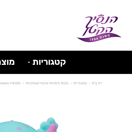
קטגוריות
מוצר
דף בית
קטגוריות
בובות ודמויות אינטרקאטיביות
סמושיז Smooshzees