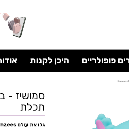
ים פופולריים
היכן לקנות
אודות
סמושיז - בינ
תכלת
גלו את עולם Smooshzees!