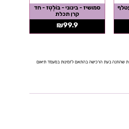
 עטלף
סמושיז - בינוני - בּוֹלְטְז - חד
קרן תכלת
₪
99.9
בת שהוזנה בעת הרכישה בהתאם לזמינות במעמד תיאום