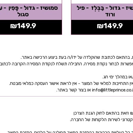
ז - גדול - בַּבְּלְז - פיל
סמושיז - גדול - פָּפִין -
ורוד
סגול
₪
149.9
₪
149.9
ן אפשרות לבחור נקודת מסירה. החבילה תשלח לנקודת המסירה הקרובה לכתו
קטרוני לשירות הלקוחות של החברה.
כל העלויות הכרוכות בהחזרת המוצר תחולנה על הלקוח. החזרת המוצר