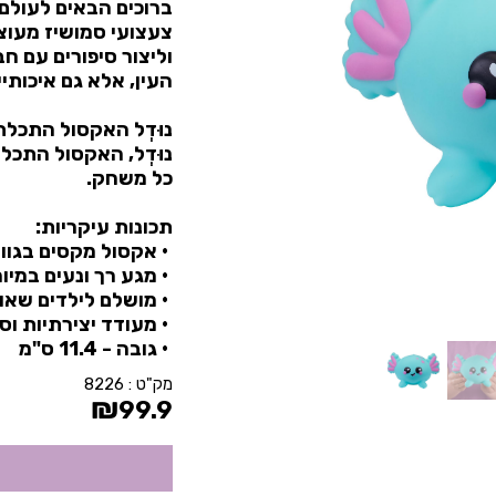
ברוכים הבאים לעולם 
צעצועי סמושיז מעוצ
וליצור סיפורים עם ח
העין, אלא גם איכותיי
נוּדְל האקסול התכלת
נוּדְל, האקסול התכל
כל משחק.
תכונות עיקריות:
• אקסול מקסים בגוון
• מגע רך ונעים במיו
• מושלם לילדים שאוה
• מעודד יצירתיות וסי
• גובה - 11.4 ס"מ
מק"ט :
8226
₪
99.9