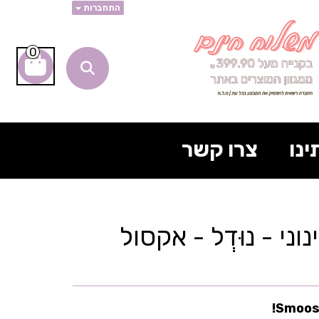
התחברות
0
ינו
צרו קשר
וני - נוּדְל - אקסול