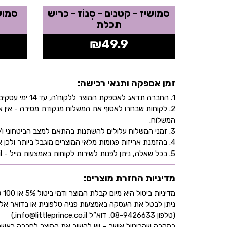
סמושיז - קטנים - סְנוֹז - כריש
סמושי
תכלת
₪
49.9
זמן אספקה ותנאי רכישה:
1. החברה תדאג לאספקת המוצר ללקוח'ה, עד 14 ימי עסקים, בהתאם לכתובת שהוקלדה על ידו/ה בעת ביצוע הרכישה באתר.
2. לקוחות שבחרו לאסוף את המשלוח מנקודת מסירה - אי
המשלוח.
3. זמני המשלוח עלולים להשתנות בהתאם למצב הביטחוני ו/או במהלך ימי חג.
4. בהזמנת אריזות פגומות מלאי המוצרים מוגבל ביותר ולכן אין התחייבות למלאי של המוצר - אין לראות אישור העסקה כמלאי מובטח.
5. בכל שאלה, ניתן לפנות לשירות לקוחות באמצעות מייל - info@littleprince.co.il או בצור קשר באתר.
מדיניות החזרת מוצרים:
מדיניות ביטול היא מיום קבלת המוצר ודמי ביטול 5% או 100 ₪ וזאת בהתאם לחוק הגנת הצרכן
ניתן לבטל את העסקה באמצעות פניה טלפונית או בדואר אל
(טלפון 08-9426633, דוא”ל info@littleprince.co.il.)
במקרה שהביטול אושר – יש להשיב את המוצר לחברה כאשר 