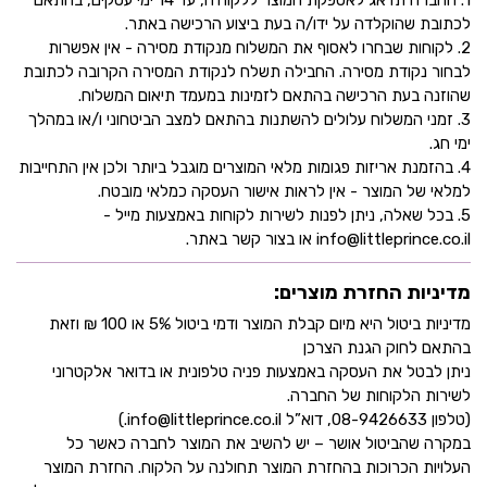
לכתובת שהוקלדה על ידו/ה בעת ביצוע הרכישה באתר.
2. לקוחות שבחרו לאסוף את המשלוח מנקודת מסירה - אין אפשרות
לבחור נקודת מסירה. החבילה תשלח לנקודת המסירה הקרובה לכתובת
שהוזנה בעת הרכישה בהתאם לזמינות במעמד תיאום המשלוח.
3. זמני המשלוח עלולים להשתנות בהתאם למצב הביטחוני ו/או במהלך
ימי חג.
4. בהזמנת אריזות פגומות מלאי המוצרים מוגבל ביותר ולכן אין התחייבות
למלאי של המוצר - אין לראות אישור העסקה כמלאי מובטח.
5. בכל שאלה, ניתן לפנות לשירות לקוחות באמצעות מייל -
info@littleprince.co.il או בצור קשר באתר.
מדיניות החזרת מוצרים:
מדיניות ביטול היא מיום קבלת המוצר ודמי ביטול 5% או 100 ₪ וזאת
בהתאם לחוק הגנת הצרכן
ניתן לבטל את העסקה באמצעות פניה טלפונית או בדואר אלקטרוני
לשירות הלקוחות של החברה.
(טלפון 08-9426633, דוא”ל info@littleprince.co.il.)
במקרה שהביטול אושר – יש להשיב את המוצר לחברה כאשר כל
העלויות הכרוכות בהחזרת המוצר תחולנה על הלקוח. החזרת המוצר