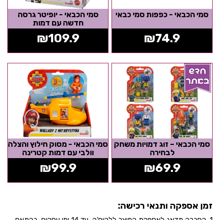
סמי הכבאי - כפפות סמי כבאי
סמי הכבאי - יופיטר גרסה
חדשה עם דמות
₪
109.9
₪
74.9
סמי הכבאי – זוג דמויות משחק
סמי הכבאי - מסוק חילוץ והצלה
לבחירה
וולבי עם דמות קטרינה
₪
99.9
₪
69.9
זמן אספקה ותנאי רכישה:
1. החברה תדאג לאספקת המוצר ללקוח'ה, עד 14 ימי עסקים, בהתאם