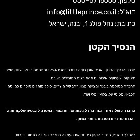
טלפון: 050-5
716666
דוא"ל:
littleprince.co.il
info@
כתובת: נחל פולג 1, יבנה, ישראל
הנסיך הקטן
חברת הנסיך הקטן - אביב ואורן בע"מ נוסדה בשנת 1994 ומתמחה ביבוא ושיווק מוצרי
תינוקות וצעצועים איכותיים מהמותגים המובילים בעולם.
החברה ממוקמת ביבנה ומציעה מגוון רחב של מוצרים, כולל מותגים מוכרים כמו סמי
הכבאי, מטוסי על, בלואי, מלי ועוד.
החברה פועלת מתוך מחויבות לאיכות ושירות מצוין, במטרה להבטיח שלקוחותיה
ייהנו מהמוצרים הטובים ביותר בשוק.
במהלך השנים, הנסיך הקטן ביססה את מעמדה כחברה מובילה בתחום, בזכות