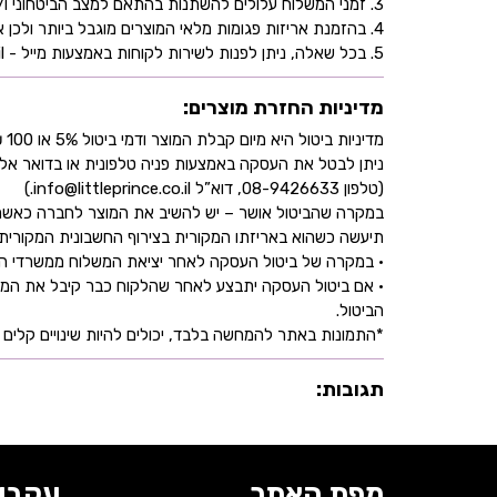
3. זמני המשלוח עלולים להשתנות בהתאם למצב הביטחוני ו/או במהלך ימי חג.
4. בהזמנת אריזות פגומות מלאי המוצרים מוגבל ביותר ולכן אין התחייבות למלאי של המוצר - אין לראות אישור העסקה כמלאי מובטח.
5. בכל שאלה, ניתן לפנות לשירות לקוחות באמצעות מייל - info@littleprince.co.il או בצור קשר באתר.
מדיניות החזרת מוצרים:
מדיניות ביטול היא מיום קבלת המוצר ודמי ביטול 5% או 100 ₪ וזאת בהתאם לחוק הגנת הצרכן
ניתן לבטל את העסקה באמצעות פניה טלפונית או בדואר אל
(טלפון 08-9426633, דוא”ל info@littleprince.co.il.)
במקרה שהביטול אושר – יש להשיב את המוצר לחברה כאשר 
תיעשה כשהוא באריזתו המקורית בצירוף החשבונית המקורית ושעדיין לא חלפו 30 יו
• במקרה של ביטול העסקה לאחר יציאת המשלוח ממשרדי החברה,
• אם ביטול העסקה יתבצע לאחר שהלקוח כבר קיבל את המוצ
הביטול.
*התמונות באתר להמחשה בלבד, יכולים להיות שינויים קלים ב
תגובות:
מפת האתר
עקבו 