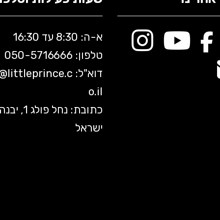
א-ה: 8:30 עד 16:30
טלפון: 050-5
716666
דוא"ל:
littleprince.c
o@
o.il
כתובת: נחל פולג 1, יב
ישראל