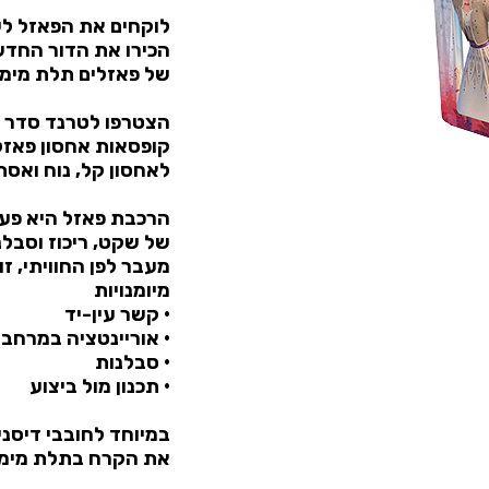
לוקחים את הפאזל לשל
הכירו את הדור החדש
של פאזלים תלת מימדיים  3D
הצטרפו לטרנד סדר ו
קופסאות אחסון פאזל
לאחסון קל, נוח ואסת
הרכבת פאזל היא פעי
של שקט, ריכוז וסבלנ
מעבר לפן החוויתי, זו
מיומנויות
• קשר עין-יד
• אוריינטציה במרחב
• סבלנות
• תכנון מול ביצוע
במיוחד לחובבי דיסני
את הקרח בתלת מימד 