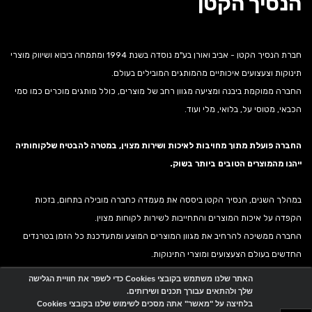
הנסיך הקטן
חברת הנסיך הקטן - אביב ואורן בע"מ נוסדה בשנת 1994 ומתמחה ביבוא ושיווק מוצרי
תינוקות וצעצועים איכותיים מהמותגים המובילים בעולם.
החברה ממוקמת ביבנה ומציעה מגוון רחב של מוצרים, כולל מותגים מוכרים כמו סמי
הכבאי, מטוסי על, בלואי, מלי ועוד.
החברה פועלת מתוך מחויבות לאיכות ושירות מצוין, במטרה להבטיח שלקוחותיה
ייהנו מהמוצרים הטובים ביותר בשוק.
במהלך השנים, הנסיך הקטן ביססה את מעמדה כחברה מובילה בתחום, בזכות
הקפדה על איכות המוצרים והתחייבות לשירות לקוחות מצוין.
החברה ממשיכה להרחיב את מגוון המוצרים המוצע ומתעדכנת כל הזמן בטרנדים
החדשים בעולם הצעצועים ומוצרי התינוקות.
האתר שלנו משתמש בקובצי Cookies כדי לשפר את חוויית הגלישה
שלך ולהתאים עבורך תכנים ושירותים.
אתר זה מופעל באמצעות
Wobily
בלחיצה על "מאשר" אתה מסכים לשימוש שלנו בקובצי Cookies