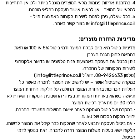
4. בהזמנת אריזות פגומות מלאי המוצרים מוגבל ביותר ולכן אין התחייבות
למלאי של המוצר - אין לראות אישור העסקה כמלאי מובטח.
5. בכל שאלה, ניתן לפנות לשירות לקוחות באמצעות מייל -
info@littleprince.co.il או בצור קשר באתר.
מדיניות החזרת מוצרים:
מדיניות ביטול היא מיום קבלת המוצר ודמי ביטול 5% או 100 ₪ וזאת
בהתאם לחוק הגנת הצרכן
ניתן לבטל את העסקה באמצעות פניה טלפונית או בדואר אלקטרוני
לשירות הלקוחות של החברה.
(טלפון 08-9426633, דוא”ל info@littleprince.co.il.)
במקרה שהביטול אושר – יש להשיב את המוצר לחברה כאשר כל
העלויות הכרוכות בהחזרת המוצר תחולנה על הלקוח. החזרת המוצר
תיעשה כשהוא באריזתו המקורית בצירוף החשבונית המקורית ושעדיין לא
חלפו 30 יום מתאריך רכישת המוצר.
• במקרה של ביטול העסקה לאחר יציאת המשלוח ממשרדי החברה,
יחוייב הלקוח בסכום של 50 ₪.
• אם ביטול העסקה יתבצע לאחר שהלקוח כבר קיבל את המוצר לרשותו,
הלקוח יישא בעלות משלוח המוצר חזרה לחברה, זאת בנוסף לדמי
הביטול.