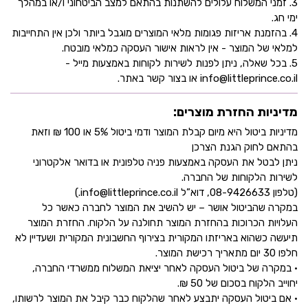
3. זמני המשלוח עלולים להשתנות בהתאם למצב הביטחוני ו/או במהלך
ימי חג.
4. בהזמנת אריזות פגומות מלאי המוצרים מוגבל ביותר ולכן אין התחייבות
למלאי של המוצר - אין לראות אישור העסקה כמלאי מובטח.
5. בכל שאלה, ניתן לפנות לשירות לקוחות באמצעות מייל -
info@littleprince.co.il או בצור קשר באתר.
מדיניות החזרת מוצרים:
מדיניות ביטול היא מיום קבלת המוצר ודמי ביטול 5% או 100 ₪ וזאת
בהתאם לחוק הגנת הצרכן
ניתן לבטל את העסקה באמצעות פניה טלפונית או בדואר אלקטרוני
לשירות הלקוחות של החברה.
(טלפון 08-9426633, דוא”ל info@littleprince.co.il.)
במקרה שהביטול אושר – יש להשיב את המוצר לחברה כאשר כל
העלויות הכרוכות בהחזרת המוצר תחולנה על הלקוח. החזרת המוצר
תיעשה כשהוא באריזתו המקורית בצירוף החשבונית המקורית ושעדיין לא
חלפו 30 יום מתאריך רכישת המוצר.
• במקרה של ביטול העסקה לאחר יציאת המשלוח ממשרדי החברה,
יחוייב הלקוח בסכום של 50 ₪.
• אם ביטול העסקה יתבצע לאחר שהלקוח כבר קיבל את המוצר לרשותו,