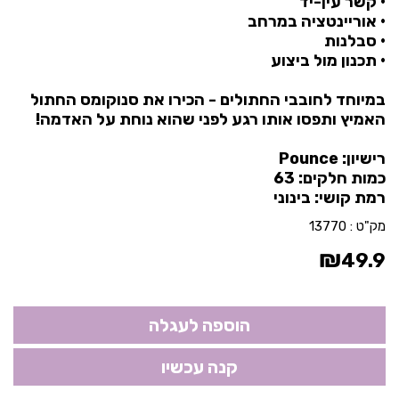
• קשר עין-יד
• אוריינטציה במרחב
• סבלנות
• תכנון מול ביצוע
במיוחד לחובבי החתולים - הכירו את סנוקומס החתול
האמיץ ותפסו אותו רגע לפני שהוא נוחת על האדמה!
רישיון: Pounce
כמות חלקים: 63
רמת קושי: בינוני
מק"ט :
13770
₪
49.9