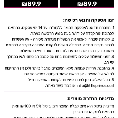
אצבענים
₪
89.9
₪
89.9
זמן אספקה ותנאי רכישה:
1. החברה תדאג לאספקת המוצר ללקוח'ה, עד 14 ימי עסקים, בהתאם
לכתובת שהוקלדה על ידו/ה בעת ביצוע הרכישה באתר.
2. לקוחות שבחרו לאסוף את המשלוח מנקודת מסירה - אין אפשרות
לבחור נקודת מסירה. החבילה תשלח לנקודת המסירה הקרובה לכתובת
שהוזנה בעת הרכישה בהתאם לזמינות במעמד תיאום המשלוח.
3. זמני המשלוח עלולים להשתנות בהתאם למצב הביטחוני ו/או במהלך
ימי חג.
4. בהזמנת אריזות פגומות מלאי המוצרים מוגבל ביותר ולכן אין התחייבות
למלאי של המוצר - אין לראות אישור העסקה כמלאי מובטח.
5. בכל שאלה, ניתן לפנות לשירות לקוחות באמצעות מייל -
info@littleprince.co.il או בצור קשר באתר.
מדיניות החזרת מוצרים:
מדיניות ביטול היא מיום קבלת המוצר ודמי ביטול 5% או 100 ₪ וזאת
בהתאם לחוק הגנת הצרכן
ניתן לבטל את העסקה באמצעות פניה טלפונית או בדואר אלקטרוני