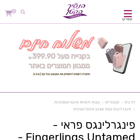
0
תפריט
דף בית
קטגוריות
בובות ודמויות אינטרקאטיביות
פינגרלינגס בובת אצבע אינטרקטיבית
פינגרלינגס פראי -
Fingerlings Untamed -