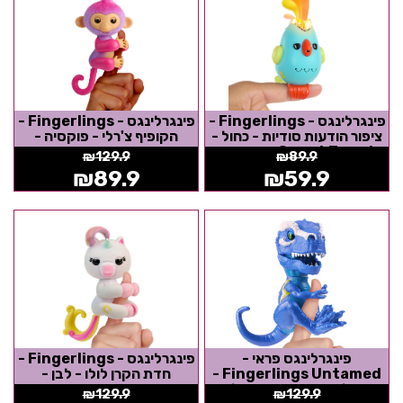
פינגרלינגס - Fingerlings -
פינגרלינגס - Fingerlings -
ציפור הודעות סודיות - כחול -
הקופיף צ'רלי - פוקסיה -
Sweet Tweets - אצבענים
אצבענים
₪
129.9
₪
89.9
₪
89.9
₪
59.9
פינגרלינגס פראי -
פינגרלינגס - Fingerlings -
Fingerlings Untamed -
חדת הקרן לולו - לבן -
קובלט הדינוזאור - כחול -
אצבענים
₪
129.9
₪
129.9