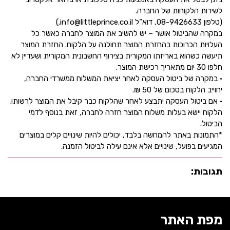
לשירות הלקוחות של החברה.
(טלפון 08-9426633, דוא”ל info@littleprince.co.il.)
במקרה שהביטול אושר – יש להשיב את המוצר לחברה כאשר כל
העלויות הכרוכות בהחזרת המוצר תחולנה על הלקוח. החזרת המוצר
תיעשה כשהוא באריזתו המקורית בצירוף החשבונית המקורית ושעדיין לא
חלפו 30 יום מתאריך רכישת המוצר.
• במקרה של ביטול העסקה לאחר יציאת המשלוח ממשרדי החברה,
יחוייב הלקוח בסכום של 50 ₪.
• אם ביטול העסקה יתבצע לאחר שהלקוח כבר קיבל את המוצר לרשותו,
הלקוח יישא בעלות משלוח המוצר חזרה לחברה, זאת בנוסף לדמי
הביטול.
*התמונות באתר להמחשה בלבד, יכולים להיות שינויים קלים במוצרים
המגיעים בפועל, שינויים אלא אינם עילה לביטול הזמנה.
תגובות:
מפת האתר