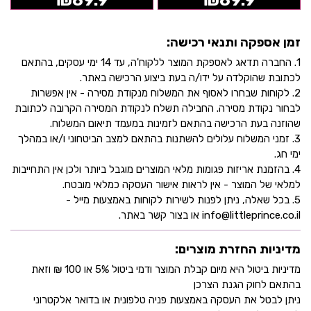
₪
89.9
₪
89.9
זמן אספקה ותנאי רכישה:
1. החברה תדאג לאספקת המוצר ללקוח'ה, עד 14 ימי עסקים, בהתאם
לכתובת שהוקלדה על ידו/ה בעת ביצוע הרכישה באתר.
2. לקוחות שבחרו לאסוף את המשלוח מנקודת מסירה - אין אפשרות
לבחור נקודת מסירה. החבילה תשלח לנקודת המסירה הקרובה לכתובת
שהוזנה בעת הרכישה בהתאם לזמינות במעמד תיאום המשלוח.
3. זמני המשלוח עלולים להשתנות בהתאם למצב הביטחוני ו/או במהלך
ימי חג.
4. בהזמנת אריזות פגומות מלאי המוצרים מוגבל ביותר ולכן אין התחייבות
למלאי של המוצר - אין לראות אישור העסקה כמלאי מובטח.
5. בכל שאלה, ניתן לפנות לשירות לקוחות באמצעות מייל -
info@littleprince.co.il או בצור קשר באתר.
מדיניות החזרת מוצרים:
מדיניות ביטול היא מיום קבלת המוצר ודמי ביטול 5% או 100 ₪ וזאת
בהתאם לחוק הגנת הצרכן
ניתן לבטל את העסקה באמצעות פניה טלפונית או בדואר אלקטרוני