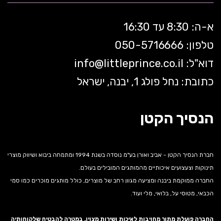
א-ה: 8:30 עד 16:30
טלפון: 050-5
716666
דוא"ל:
littleprince.co.il
info@
כתובת: נחל פולג 1, יבנה, ישראל
הנסיך הקטן
חברת הנסיך הקטן - אביב ואורן בע"מ נוסדה בשנת 1994 ומתמחה ביבוא ושיווק מוצרי
תינוקות וצעצועים איכותיים מהמותגים המובילים בעולם.
החברה ממוקמת ביבנה ומציעה מגוון רחב של מוצרים, כולל מותגים מוכרים כמו סמי
הכבאי, מטוסי על, בלואי, מלי ועוד.
החברה פועלת מתוך מחויבות לאיכות ושירות מצוין, במטרה להבטיח שלקוחותיה