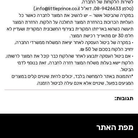
לשירות הלקוחות של החברה.
(טלפון 08-9426633, דוא”ל info@littleprince.co.il.)
במקרה שהביטול אושר – יש להשיב את המוצר לחברה כאשר כל
העלויות הכרוכות בהחזרת המוצר תחולנה על הלקוח. החזרת המוצר
תיעשה כשהוא באריזתו המקורית בצירוף החשבונית המקורית ושעדיין לא
חלפו 30 יום מתאריך רכישת המוצר.
• במקרה של ביטול העסקה לאחר יציאת המשלוח ממשרדי החברה,
יחוייב הלקוח בסכום של 50 ₪.
• אם ביטול העסקה יתבצע לאחר שהלקוח כבר קיבל את המוצר לרשותו,
הלקוח יישא בעלות משלוח המוצר חזרה לחברה, זאת בנוסף לדמי
הביטול.
*התמונות באתר להמחשה בלבד, יכולים להיות שינויים קלים במוצרים
המגיעים בפועל, שינויים אלא אינם עילה לביטול הזמנה.
תגובות:
מפת האתר