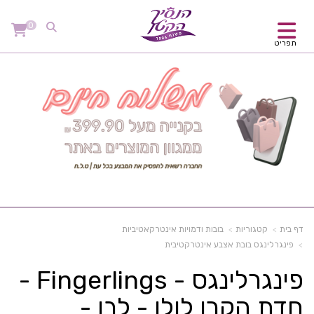
0
תפריט
דף בית
קטגוריות
בובות ודמויות אינטרקאטיביות
פינגרלינגס בובת אצבע אינטרקטיבית
פינגרלינגס - Fingerlings -
חדת הקרן לולו - לבן -