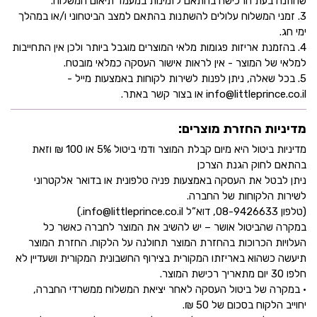
שהוזנה בעת הרכישה בהתאם לזמינות במעמד תיאום המשלוח.
3. זמני המשלוח עלולים להשתנות בהתאם למצב הביטחוני ו/או במהלך
ימי חג.
4. בהזמנת אריזות פגומות מלאי המוצרים מוגבל ביותר ולכן אין התחייבות
למלאי של המוצר - אין לראות אישור העסקה כמלאי מובטח.
5. בכל שאלה, ניתן לפנות לשירות לקוחות באמצעות מייל -
info@littleprince.co.il או בצור קשר באתר.
מדיניות החזרת מוצרים:
מדיניות ביטול היא מיום קבלת המוצר ודמי ביטול 5% או 100 ₪ וזאת
בהתאם לחוק הגנת הצרכן
ניתן לבטל את העסקה באמצעות פניה טלפונית או בדואר אלקטרוני
לשירות הלקוחות של החברה.
(טלפון 08-9426633, דוא”ל info@littleprince.co.il.)
במקרה שהביטול אושר – יש להשיב את המוצר לחברה כאשר כל
העלויות הכרוכות בהחזרת המוצר תחולנה על הלקוח. החזרת המוצר
תיעשה כשהוא באריזתו המקורית בצירוף החשבונית המקורית ושעדיין לא
חלפו 30 יום מתאריך רכישת המוצר.
• במקרה של ביטול העסקה לאחר יציאת המשלוח ממשרדי החברה,
יחוייב הלקוח בסכום של 50 ₪.