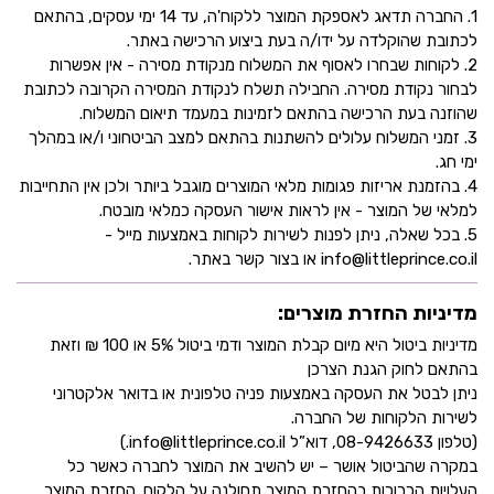
1. החברה תדאג לאספקת המוצר ללקוח'ה, עד 14 ימי עסקים, בהתאם
לכתובת שהוקלדה על ידו/ה בעת ביצוע הרכישה באתר.
2. לקוחות שבחרו לאסוף את המשלוח מנקודת מסירה - אין אפשרות
לבחור נקודת מסירה. החבילה תשלח לנקודת המסירה הקרובה לכתובת
שהוזנה בעת הרכישה בהתאם לזמינות במעמד תיאום המשלוח.
3. זמני המשלוח עלולים להשתנות בהתאם למצב הביטחוני ו/או במהלך
ימי חג.
4. בהזמנת אריזות פגומות מלאי המוצרים מוגבל ביותר ולכן אין התחייבות
למלאי של המוצר - אין לראות אישור העסקה כמלאי מובטח.
5. בכל שאלה, ניתן לפנות לשירות לקוחות באמצעות מייל -
info@littleprince.co.il או בצור קשר באתר.
מדיניות החזרת מוצרים:
מדיניות ביטול היא מיום קבלת המוצר ודמי ביטול 5% או 100 ₪ וזאת
בהתאם לחוק הגנת הצרכן
ניתן לבטל את העסקה באמצעות פניה טלפונית או בדואר אלקטרוני
לשירות הלקוחות של החברה.
(טלפון 08-9426633, דוא”ל info@littleprince.co.il.)
במקרה שהביטול אושר – יש להשיב את המוצר לחברה כאשר כל
העלויות הכרוכות בהחזרת המוצר תחולנה על הלקוח. החזרת המוצר