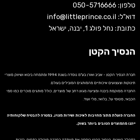
טלפון: 050-5
716666
דוא"ל:
littleprince.co.il
info@
כתובת: נחל פולג 1, יבנה, ישראל
הנסיך הקטן
חברת הנסיך הקטן - אביב ואורן בע"מ נוסדה בשנת 1994 ומתמחה ביבוא ושיווק מוצרי
תינוקות וצעצועים איכותיים מהמותגים המובילים בעולם.
החברה ממוקמת ביבנה ומציעה מגוון רחב של מוצרים, כולל מותגים מוכרים כמו סמי
הכבאי, מטוסי על, בלואי, מלי ועוד.
החברה פועלת מתוך מחויבות לאיכות ושירות מצוין, במטרה להבטיח שלקוחותיה
ייהנו מהמוצרים הטובים ביותר בשוק.
במהלך השנים, הנסיך הקטן ביססה את מעמדה כחברה מובילה בתחום, בזכות