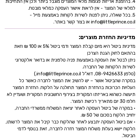
4. בהזמנת אריזות פגומות מלאי המוצרים מוגבל ביותר ולכן אין התחייבות
למלאי של המוצר - אין לראות אישור העסקה כמלאי מובטח.
5. בכל שאלה, ניתן לפנות לשירות לקוחות באמצעות מייל -
info@littleprince.co.il או בצור קשר באתר.
מדיניות החזרת מוצרים:
מדיניות ביטול היא מיום קבלת המוצר ודמי ביטול 5% או 100 ₪ וזאת
בהתאם לחוק הגנת הצרכן
ניתן לבטל את העסקה באמצעות פניה טלפונית או בדואר אלקטרוני
לשירות הלקוחות של החברה.
(טלפון 08-9426633, דוא”ל info@littleprince.co.il.)
במקרה שהביטול אושר – יש להשיב את המוצר לחברה כאשר כל
העלויות הכרוכות בהחזרת המוצר תחולנה על הלקוח. החזרת המוצר
תיעשה כשהוא באריזתו המקורית בצירוף החשבונית המקורית ושעדיין לא
חלפו 30 יום מתאריך רכישת המוצר.
• במקרה של ביטול העסקה לאחר יציאת המשלוח ממשרדי החברה,
יחוייב הלקוח בסכום של 50 ₪.
• אם ביטול העסקה יתבצע לאחר שהלקוח כבר קיבל את המוצר לרשותו,
הלקוח יישא בעלות משלוח המוצר חזרה לחברה, זאת בנוסף לדמי
הביטול.