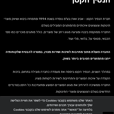
הנסיך הקטן
חברת הנסיך הקטן - אביב ואורן בע"מ נוסדה בשנת 1994 ומתמחה ביבוא ושיווק מוצרי
תינוקות וצעצועים איכותיים מהמותגים המובילים בעולם.
החברה ממוקמת ביבנה ומציעה מגוון רחב של מוצרים, כולל מותגים מוכרים כמו סמי
הכבאי, מטוסי על, בלואי, מלי ועוד.
החברה פועלת מתוך מחויבות לאיכות ושירות מצוין, במטרה להבטיח שלקוחותיה
ייהנו מהמוצרים הטובים ביותר בשוק.
במהלך השנים, הנסיך הקטן ביססה את מעמדה כחברה מובילה בתחום, בזכות
הקפדה על איכות המוצרים והתחייבות לשירות לקוחות מצוין.
החברה ממשיכה להרחיב את מגוון המוצרים המוצע ומתעדכנת כל הזמן בטרנדים
החדשים בעולם הצעצועים ומוצרי התינוקות.
האתר שלנו משתמש בקובצי Cookies כדי לשפר את חוויית הגלישה
שלך ולהתאים עבורך תכנים ושירותים.
אתר זה מופעל באמצעות
Wobily
בלחיצה על "מאשר" אתה מסכים לשימוש שלנו בקובצי Cookies