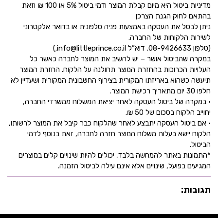
מדיניות ביטול היא מיום קבלת המוצר ודמי ביטול 5% או 100 ₪ וזאת
בהתאם לחוק הגנת הצרכן
ניתן לבטל את העסקה באמצעות פניה טלפונית או בדואר אלקטרוני
לשירות הלקוחות של החברה.
(טלפון 08-9426633, דוא”ל info@littleprince.co.il.)
במקרה שהביטול אושר – יש להשיב את המוצר לחברה כאשר כל
העלויות הכרוכות בהחזרת המוצר תחולנה על הלקוח. החזרת המוצר
תיעשה כשהוא באריזתו המקורית בצירוף החשבונית המקורית ושעדיין לא
חלפו 30 יום מתאריך רכישת המוצר.
• במקרה של ביטול העסקה לאחר יציאת המשלוח ממשרדי החברה,
יחוייב הלקוח בסכום של 50 ₪.
• אם ביטול העסקה יתבצע לאחר שהלקוח כבר קיבל את המוצר לרשותו,
הלקוח יישא בעלות משלוח המוצר חזרה לחברה, זאת בנוסף לדמי
הביטול.
*התמונות באתר להמחשה בלבד, יכולים להיות שינויים קלים במוצרים
המגיעים בפועל, שינויים אלא אינם עילה לביטול הזמנה.
תגובות: