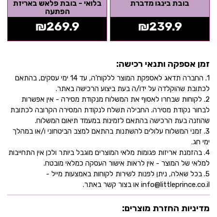
בובת בינגו מדברת
בלואי - בובת פלאש באריזת
הפתעה
₪
269.9
₪
239.9
זמן אספקה ותנאי רכישה:
1. החברה תדאג לאספקת המוצר ללקוח'ה, עד 14 ימי עסקים, בהתאם
לכתובת שהוקלדה על ידו/ה בעת ביצוע הרכישה באתר.
2. לקוחות שבחרו לאסוף את המשלוח מנקודת מסירה - אין אפשרות
לבחור נקודת מסירה. החבילה תשלח לנקודת המסירה הקרובה לכתובת
שהוזנה בעת הרכישה בהתאם לזמינות במעמד תיאום המשלוח.
3. זמני המשלוח עלולים להשתנות בהתאם למצב הביטחוני ו/או במהלך
ימי חג.
4. בהזמנת אריזות פגומות מלאי המוצרים מוגבל ביותר ולכן אין התחייבות
למלאי של המוצר - אין לראות אישור העסקה כמלאי מובטח.
5. בכל שאלה, ניתן לפנות לשירות לקוחות באמצעות מייל -
info@littleprince.co.il או בצור קשר באתר.
מדיניות החזרת מוצרים: