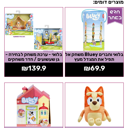
מוצרים דומים:
בלואי וחברים Bluey משחק אל
בלואי - ערכת משחק לבחירה -
תפיל את המגדל מעץ
גן שעשועים / חדר משחקים
₪
139.9
₪
69.9