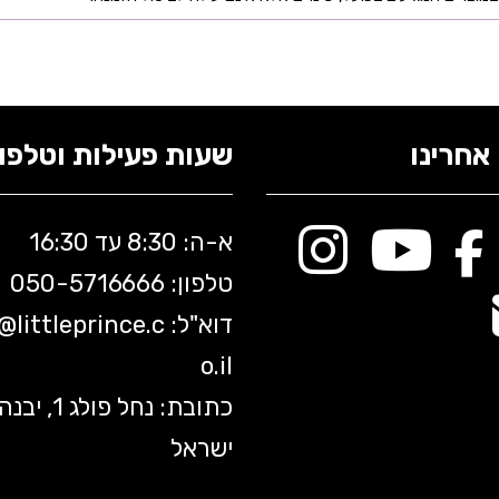
אחרינו
שעות פעילות וטלפונ
א-ה: 8:30 עד 16:30
טלפון: 050-5
716666
דוא"ל:
littleprince.c
o@
o.il
כתובת: נחל פולג 1, יב
ישראל