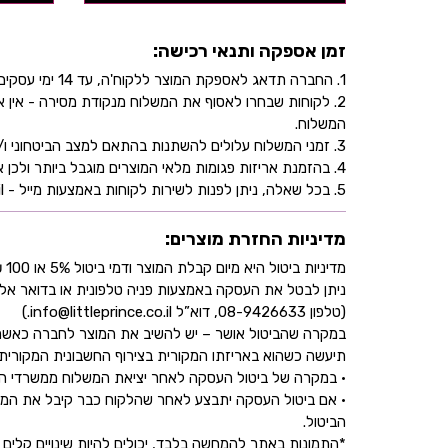
זמן אספקה ותנאי רכישה:
1. החברה תדאג לאספקת המוצר ללקוח'ה, עד 14 ימי עסקים, בהתאם לכתובת שהוקלדה על ידו/ה בעת ביצוע הרכישה באתר.
2. לקוחות שבחרו לאסוף את המשלוח מנקודת מסירה - אי
המשלוח.
3. זמני המשלוח עלולים להשתנות בהתאם למצב הביטחוני ו/או במהלך ימי חג.
4. בהזמנת אריזות פגומות מלאי המוצרים מוגבל ביותר ולכן אין התחייבות למלאי של המוצר - אין לראות אישור העסקה כמלאי מובטח.
5. בכל שאלה, ניתן לפנות לשירות לקוחות באמצעות מייל - info@littleprince.co.il או בצור קשר באתר.
מדיניות החזרת מוצרים:
מדיניות ביטול היא מיום קבלת המוצר ודמי ביטול 5% או 100 ₪ וזאת בהתאם לחוק הגנת הצרכן
ניתן לבטל את העסקה באמצעות פניה טלפונית או בדואר אל
(טלפון 08-9426633, דוא”ל info@littleprince.co.il.)
במקרה שהביטול אושר – יש להשיב את המוצר לחברה כאשר 
תיעשה כשהוא באריזתו המקורית בצירוף החשבונית המקורית ושעדיין לא חלפו 30 יו
• במקרה של ביטול העסקה לאחר יציאת המשלוח ממשרדי החברה,
• אם ביטול העסקה יתבצע לאחר שהלקוח כבר קיבל את המוצ
הביטול.
*התמונות באתר להמחשה בלבד, יכולים להיות שינויים קלים ב