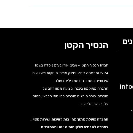
ים
הנסיך הקטן
חברת הנסיך הקטן - אביב ואורן בע"מ נוסדה בשנת
1994 ומתמחה ביבוא ושיווק מוצרי תינוקות וצעצועים
איכותיים מהמותגים המובילים בעולם.
inf
החברה ממוקמת ביבנה ומציעה מגוון רחב של
מוצרים, כולל מותגים מוכרים כמו סמי הכבאי, מטוסי
על, בלואי, מלי ועוד.
נה,
החברה פועלת מתוך מחויבות לאיכות ושירות מצוין,
במטרה להבטיח שלקוחותיה ייהנו מהמוצרים