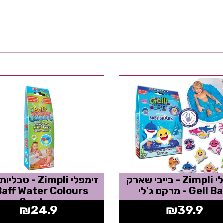
זימפלי Zimpli - בייבי שארק
זימפלי Zimpli - ט
Gell  - מרקם ג'לי
טבליות 9
₪
24.9
₪
39.9