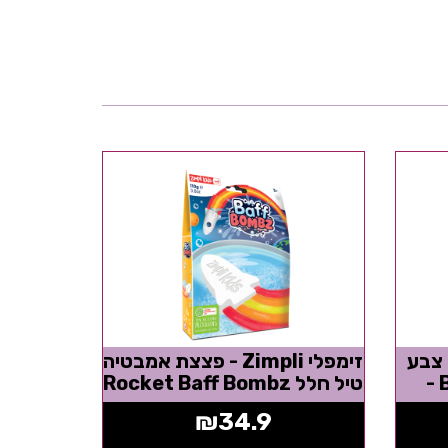
בליות צבע
זימפלי Zimpli - פצצת אמבטיה
Baff Water Colours -
טיל חלל Rocket Baff Bombz
₪
34.9