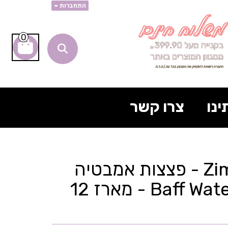
התחברות
0
ינו
צרו קשר
זימפלי Zimpli - פצצות אמבטיה
Baff Water Colours - מארז 12